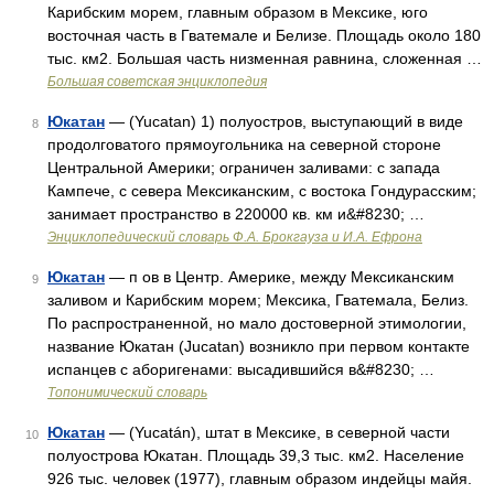
Карибским морем, главным образом в Мексике, юго
восточная часть в Гватемале и Белизе. Площадь около 180
тыс. км2. Большая часть низменная равнина, сложенная …
Большая советская энциклопедия
Юкатан
— (Yucatan) 1) полуостров, выступающий в виде
8
продолговатого прямоугольника на северной стороне
Центральной Америки; ограничен заливами: с запада
Кампече, с севера Мексиканским, с востока Гондурасским;
занимает пространство в 220000 кв. км и&#8230; …
Энциклопедический словарь Ф.А. Брокгауза и И.А. Ефрона
Юкатан
— п ов в Центр. Америке, между Мексиканским
9
заливом и Карибским морем; Мексика, Гватемала, Белиз.
По распространенной, но мало достоверной этимологии,
название Юкатан (Jucatan) возникло при первом контакте
испанцев с аборигенами: высадившийся в&#8230; …
Топонимический словарь
Юкатан
— (Yucatán), штат в Мексике, в северной части
10
полуострова Юкатан. Площадь 39,3 тыс. км2. Население
926 тыс. человек (1977), главным образом индейцы майя.