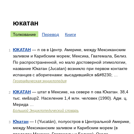
юкатан
Толкование
Перевод
Книги
ЮКАТАН
— п ов в Центр. Америке, между Мексиканским
1
заливом и Карибским морем; Мексика, Гватемала, Белиз.
По распространенной, но мало достоверной этимологии,
название Юкатан (Jucatan) возникло при первом контакте
испанцев с аборигенами: высадившийся в&#8230; …
Географическая энциклопедия
ЮКАТАН
— штат в Мексике, на севере п ова Юкатан. 38,4
2
тыс. км&sup2. Население 1,4 млн. человек (1990). Адм. ц.
Мерида …
Большой Энциклопедический словарь
Юкатан
— I (Yucatán), полуостров в Центральной Америке,
3
между Мексиканским заливом и Карибским морем (в