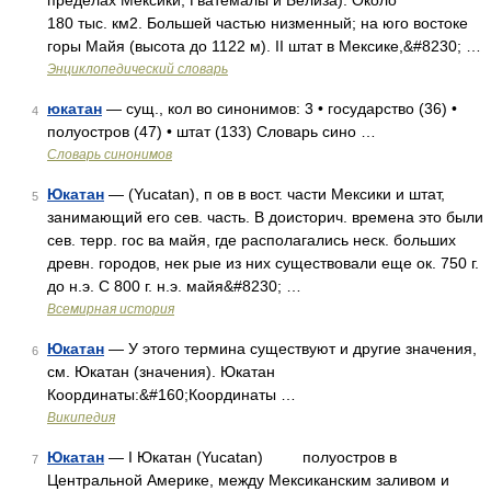
пределах Мексики, Гватемалы и Белиза). Около
180 тыс. км2. Большей частью низменный; на юго востоке
горы Майя (высота до 1122 м). II штат в Мексике,&#8230; …
Энциклопедический словарь
юкатан
— сущ., кол во синонимов: 3 • государство (36) •
4
полуостров (47) • штат (133) Словарь сино …
Словарь синонимов
Юкатан
— (Yucatan), п ов в вост. части Мексики и штат,
5
занимающий его сев. часть. В доисторич. времена это были
сев. терр. гос ва майя, где располагались неск. больших
древн. городов, нек рые из них существовали еще ок. 750 г.
до н.э. С 800 г. н.э. майя&#8230; …
Всемирная история
Юкатан
— У этого термина существуют и другие значения,
6
см. Юкатан (значения). Юкатан
Координаты:&#160;Координаты …
Википедия
Юкатан
— I Юкатан (Yucatan) полуостров в
7
Центральной Америке, между Мексиканским заливом и