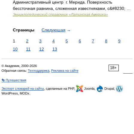
Административный центр г. Мерида. Поверхность
бессточная равнина, сложенная известняками, с&#8230; …
Энциклопедический справочник «Латинская Америка»
Страницы
Следующая
→
1
2
3
4
5
6
7
8
9
10
11
12
13
© Академик, 2000-2026
18+
Обратная связь:
Техподдержка
,
Реклама на сайте
👣 Путешествия
Экспорт словарей на сайты
, сделанные на PHP,
Joomla,
Drupal,
WordPress, MODx.